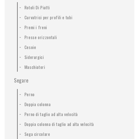
-
Rotoli Di Piatti
-
Curvatrici per profili e tubi
-
Premi i freni
-
Presse orizzontali
-
Cesoie
-
Siderurgici
-
Maschiatori
Segare
-
Perno
-
Doppia colonna
-
Perno di taglio ad alta velocità
-
Doppia colonna di taglio ad alta velocità
-
Sega circolare